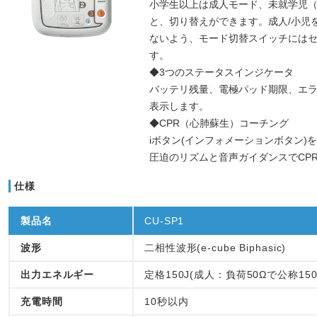
小学生以上は成人モード、未就学児（
と、切り替えができます。成人/小児
ないよう、モード切替スイッチには
す。
◆3つのステータスインジケータ
バッテリ残量、電極パッド期限、エ
表示します。
◆CPR（心肺蘇生）コーチング
iボタン(インフォメーションボタン)
圧迫のリズムと音声ガイダンスでCP
仕様
製品名
CU-SP1
波形
二相性波形(e-cube Biphasic)
出力エネルギー
定格150J(成人：負荷50Ωで公称15
充電時間
10秒以内