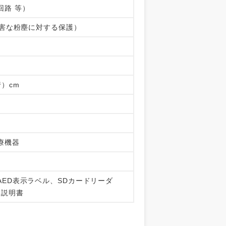
回路 等）
有害な粉塵に対する保護）
行）cm
療機器
ED表示ラベル、SDカードリーダ
扱説明書