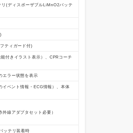
ッテリ(ディスポーザブルLiMnO2バッテ
)
フティガード付)
能付きイラスト表示）、CPRコーチ
のエラー状態を表示
間のイベント情報・ECG情報）、本体
赤外線アダプタセット必要）
バッテリ装着時