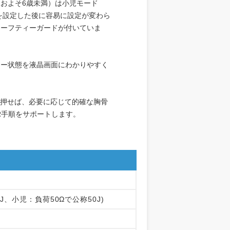
およそ6歳未満）は小児モード
を設定した後に容易に設定が変わら
セーフティーガードが付いていま
ラー状態を液晶画面にわかりやすく
を押せば、必要に応じて的確な胸骨
R手順をサポートします。
0J、小児：負荷50Ωで公称50J)