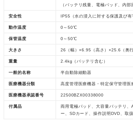
（バッテリ残量、電極パッド、内部
安全性
IP55（水の浸入に対する保護及び
動作温度
0～50℃
保管温度
0～50℃
大きさ
26（幅）×6.95（高さ）×25.6（奥
重量
2.4kg（バッテリ含む）
一般的名称
半自動除細動器
医療機器分類
高度管理医療機器・特定保守管理医
医療機器承認番号
22500BZX00338000
付属品
両用電極パッド、大容量バッテリ、A
ー、SDカード、操作説明DVD、取