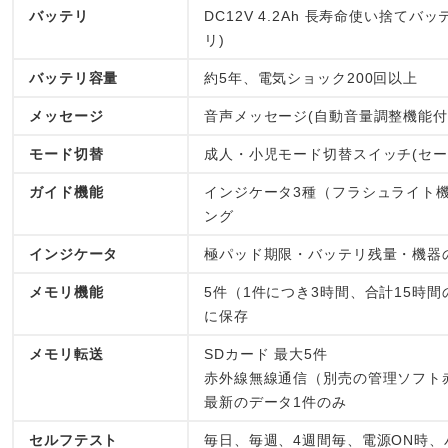
バッテリ
DC12V 4.2Ah 長寿命使い捨てバ
リ)
バッテリ容量
約5年、電気ショック200回以上
メッセージ
音声メッセージ(自動音量調整機能付
モード切替
成人・小児モード切替スイッチ(セー
ガイド機能
インジケータ3種（フラシュライト機
ング
インジケータ
極パッド期限・バッテリ残量・機器
メモリ機能
5件（1件につき3時間、合計15時
に保存
メモリ転送
SDカード 最大5件
赤外線無線通信（別売の管理ソフト
最新のデータ1件のみ
セルフテスト
毎日、毎週、4週間毎、電源ON時、