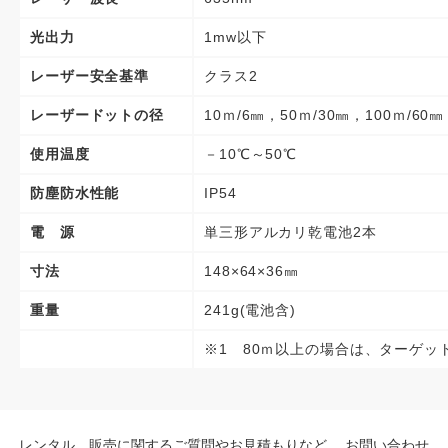
光出力
1mw以下
レーザー安全基準
クラス2
レーザードットの径
10ｍ/6㎜，50ｍ/30㎜，100ｍ/60㎜
使用温度
－10℃～50℃
防塵防水性能
IP54
電 源
単三形アルカリ乾電池2本
寸法
148×64×36㎜
重量
241g(電池含)
※1 80ｍ以上の場合は、ターゲッ
レンタル、販売に関するご質問やお見積もりなど、
お問い合わせ