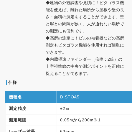
◆建物の外観調査や見積に！ピタゴラス機
能を使えば、離れた場所から屋根や壁の長
さ・面積の測定をすることができます。壁
と塀との間隔が狭く、人が通れない場所で
の測定にも便利です。
◆高所の測定に！ビルの袖看板などの高所
測定もピタゴラス機能を使用すれば簡単に
できます。
◆内蔵望遠ファインダー（倍率：2倍）の
十字視準線の中央で測定ポイントを正確に
捉えることができます。
仕様
機種名
DISTOA5
測定精度
±2㎜
測定範囲
0.05mから200m※1
レーザー波長
635nm