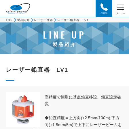
お電話
メニュー
TOP
製品紹介
レーザー機器
レーザー鉛直器 LV1
LINE UP
製品紹介
レーザー鉛直器 LV1
高精度で簡単に基点鉛直移設、鉛直設定確
認
◆鉛直精度＝上方向(±2.5mm/100m),下方
向(±1.5mm/5m)で上下にレーザービームを