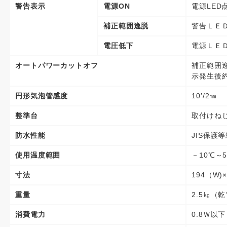
警告表示
電源ON
電源LED
補正範囲逸脱
警告ＬＥ
電圧低下
電源ＬＥ
オートパワーカットオフ
補正範囲
示発生後約
円形気泡管感度
10′/2㎜
整準台
取付けねじ
防水性能
JIS保護
使用温度範囲
－10℃～5
寸法
194（W)
重量
2.5㎏（
消費電力
0.8Ｗ以下