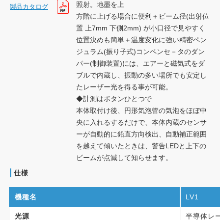
照射。地墨を上
製品カタログ
方階に上げる場合に便利＋ビーム径(出射位
置 上7mm 下側2mm) が小口径で見やすく
位置決めも簡単＋温度変化に強い精密ペン
ジュラム(振り子式)コンペンセ－タのダン
パー(制御装置)には、エアーと磁気式をダ
ブルで内蔵し、振動の多い場所でも安定し
たレーザー光を得る事が可能。
◆計測はボタンひとつで
本体取付け後、円形気泡管の気泡をほぼ中
央に入れるするだけで、本体内蔵のセンサ
ーが自動的に鉛直方向検出、自動補正範囲
を越えて傾いたときは、警告LEDと上下の
ビームが点滅して知らせます。
仕様
機種名
LV1
光源
半導体レ