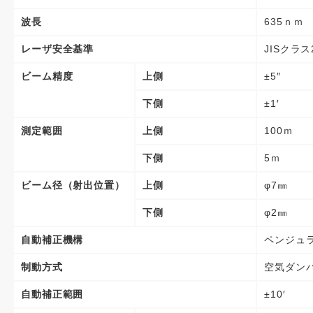
波長
635ｎｍ
レーザ安全基準
JISクラス
ビーム精度
上側
±5″
下側
±1′
測定範囲
上側
100ｍ
下側
5ｍ
ビーム径（射出位置）
上側
φ7㎜
下側
φ2㎜
自動補正機構
ペンジュ
制動方式
空気ダン
自動補正範囲
±10′