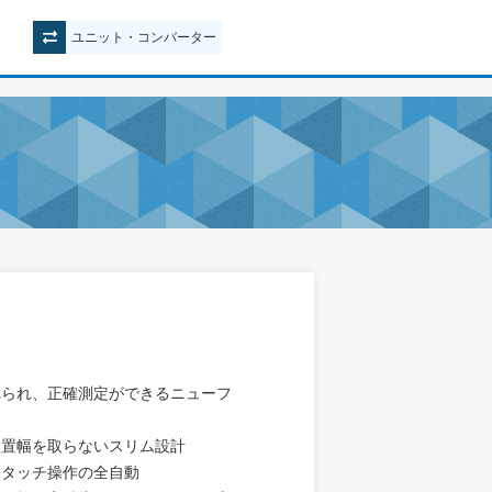
ユニット
・
コンバーター
れられ、正確測定ができるニューフ
設置幅を取らないスリム設計
ンタッチ操作の全自動