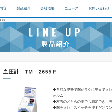
内容
製品紹介
会社概要
ニュース
お問い合わせ
655Ｐ
LINE UP
製品紹介
血圧計 TM－2655Ｐ
◆自然な姿勢で腕がラクに奥まで入
ォルム
◆左右のどちらの腕でも測定でき、
◆腕を入れ、スイッチを押すだけワ