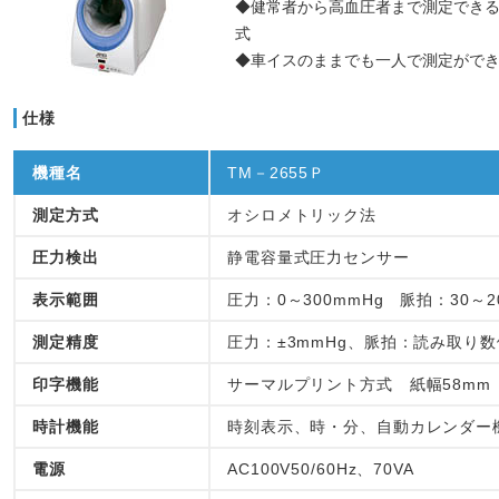
◆健常者から高血圧者まで測定でき
式
◆車イスのままでも一人で測定がで
仕様
機種名
TM－2655Ｐ
測定方式
オシロメトリック法
圧力検出
静電容量式圧力センサー
表示範囲
圧力：0～300mmHg 脈拍：30～2
測定精度
圧力：±3mmHg、脈拍：読み取り数
印字機能
サーマルプリント方式 紙幅58mm
時計機能
時刻表示、時・分、自動カレンダー
電源
AC100V50/60Hz、70VA