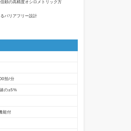
る信頼の高精度オシロメトリック方
きるバリアフリー設計
00拍/分
値の±5%
機能付